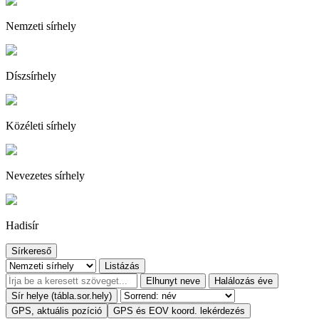
Nemzeti sírhely
Díszsírhely
Közéleti sírhely
Nevezetes sírhely
Hadisír
Sírkereső
Listázás
Elhunyt neve
Halálozás éve
Sír helye (tábla.sor.hely)
GPS, aktuális pozíció
GPS és EOV koord. lekérdezés