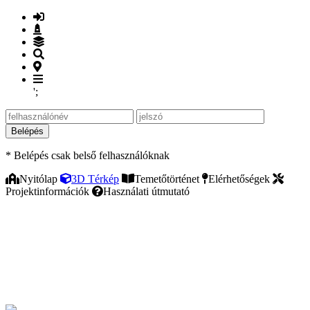
';
Belépés
* Belépés csak belső felhasználóknak
Nyitólap
3D Térkép
Temetőtörténet
Elérhetőségek
Projektinformációk
Használati útmutató